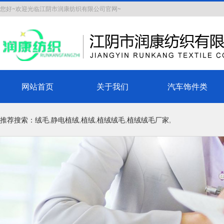
您好~欢迎光临江阴市润康纺织有限公司官网~
网站首页
关于我们
汽车饰件类
推荐搜索：
绒毛
,
静电植绒
,
植绒
,
植绒绒毛
,
植绒绒毛厂家
,