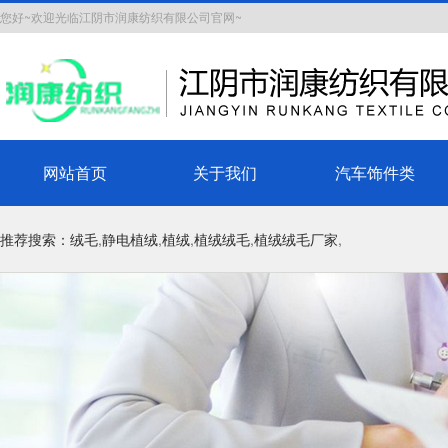
您好~欢迎光临江阴市润康纺织有限公司官网~
网站首页
关于我们
汽车饰件类
推荐搜索：
绒毛
,
静电植绒
,
植绒
,
植绒绒毛
,
植绒绒毛厂家
,