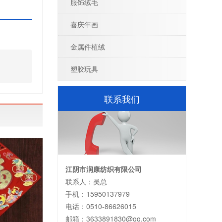
服饰绒毛
喜庆年画
金属件植绒
塑胶玩具
联系我们
江阴市润康纺织有限公司
联系人：吴总
手机：15950137979
电话：0510-86626015
邮箱：3633891830@qq.com