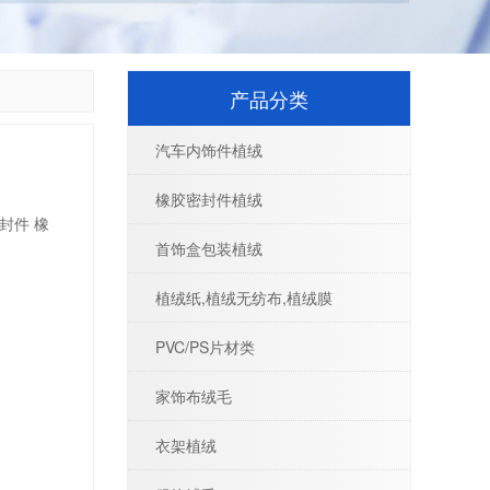
产品分类
汽车内饰件植绒
橡胶密封件植绒
封件
橡
首饰盒包装植绒
植绒纸,植绒无纺布,植绒膜
PVC/PS片材类
家饰布绒毛
衣架植绒