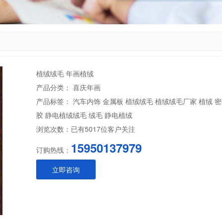
植绒绒毛 年画植绒
产品分类： 喜庆年画
产品标签：
汽车内饰
金属板
植绒绒毛
植绒绒毛厂家
植绒
密
胶
静电植绒绒毛
绒毛
静电植绒
浏览次数：
已有
5017
位客户关注
15950137979
订购热线：
立即咨询